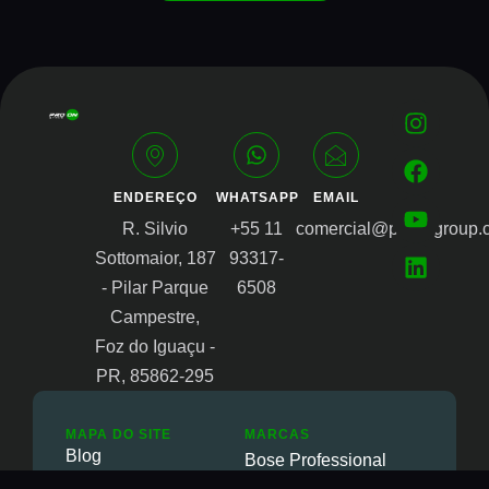
ENDEREÇO
WHATSAPP
EMAIL
R. Silvio
+55 11
comercial@proongroup.
Sottomaior, 187
93317-
- Pilar Parque
6508
Campestre,
Foz do Iguaçu -
PR, 85862-295
MAPA DO SITE
MARCAS
Blog
Bose Professional
Revenda