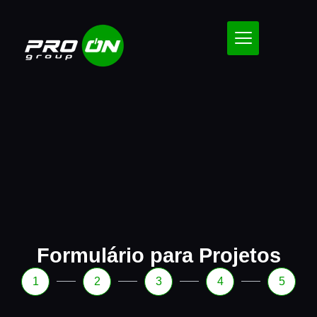
Formulário para Projetos
1
2
3
4
5