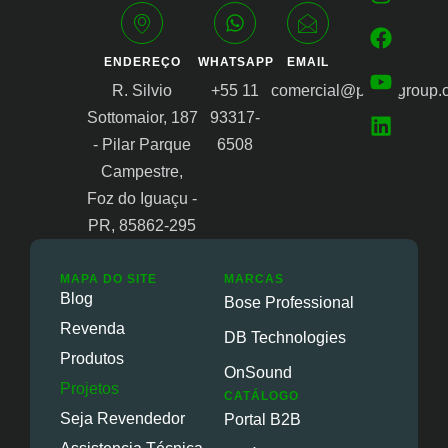
ENDEREÇO
WHATSAPP
EMAIL
R. Silvio
+55 11
comercial@proongroup.
Sottomaior, 187
93317-
- Pilar Parque
6508
Campestre,
Foz do Iguaçu -
PR, 85862-295
MAPA DO SITE
MARCAS
Blog
Bose Professional
Revenda
DB Technologies
Produtos
OnSound
Projetos
CATÁLOGO
Seja Revendedor
Portal B2B