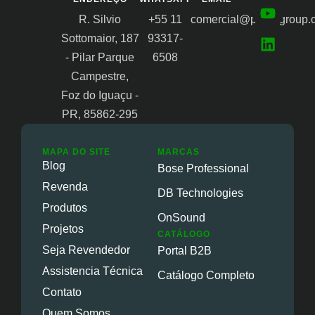
R. Silvio
+55 11
comercial@proongroup.
Sottomaior, 187
93317-
- Pilar Parque
6508
Campestre,
Foz do Iguaçu -
PR, 85862-295
MAPA DO SITE
MARCAS
Blog
Bose Professional
Revenda
DB Technologies
Produtos
OnSound
Projetos
CATÁLOGO
Seja Revendedor
Portal B2B
Assistencia Técnica
Catálogo Completo
Contato
Quem Somos