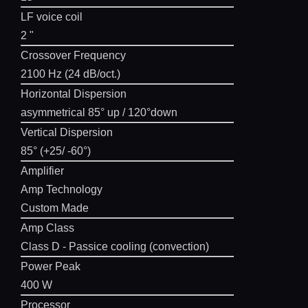
LF voice coil
2 "
Crossover Frequency
2100 Hz (24 dB/oct.)
Horizontal Dispersion
asymmetrical 85° up / 120°down
Vertical Dispersion
85° (+25/ -60°)
Amplifier
Amp Technology
Custom Made
Amp Class
Class D - Passice cooling (convection)
Power Peak
400 W
Processor