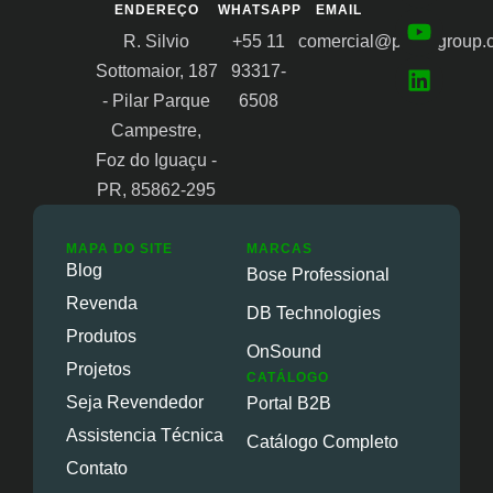
ENDEREÇO
WHATSAPP
EMAIL
R. Silvio
+55 11
comercial@proongroup.
Sottomaior, 187
93317-
- Pilar Parque
6508
Campestre,
Foz do Iguaçu -
PR, 85862-295
MAPA DO SITE
MARCAS
Blog
Bose Professional
Revenda
DB Technologies
Produtos
OnSound
Projetos
CATÁLOGO
Seja Revendedor
Portal B2B
Assistencia Técnica
Catálogo Completo
Contato