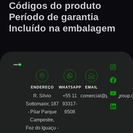
Códigos do produto
Período de garantia
Incluído na embalagem
ENDEREÇO
WHATSAPP
EMAIL
R. Silvio
+55 11
comercial@proongroup.
Sottomaior, 187
93317-
- Pilar Parque
6508
Campestre,
Foz do Iguaçu -