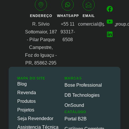
ENDEREÇO
WHATSAPP
EMAIL
R. Silvio
+55 11
comercial@proongroup.
Sottomaior, 187
93317-
- Pilar Parque
6508
Campestre,
Foz do Iguaçu -
PR, 85862-295
MAPA DO SITE
MARCAS
Blog
Bose Professional
Revenda
DB Technologies
Produtos
OnSound
Projetos
CATÁLOGO
Seja Revendedor
Portal B2B
Assistencia Técnica
Catálogo Completo