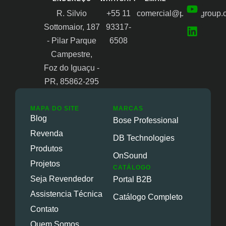
R. Silvio
+55 11
comercial@proongroup.
Sottomaior, 187
93317-
- Pilar Parque
6508
Campestre,
Foz do Iguaçu -
PR, 85862-295
MAPA DO SITE
MARCAS
Blog
Bose Professional
Revenda
DB Technologies
Produtos
OnSound
Projetos
CATÁLOGO
Seja Revendedor
Portal B2B
Assistencia Técnica
Catálogo Completo
Contato
Quem Somos