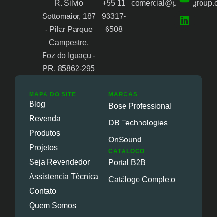
R. Silvio
+55 11
comercial@proongroup.
Sottomaior, 187
93317-
- Pilar Parque
6508
Campestre,
Foz do Iguaçu -
PR, 85862-295
MAPA DO SITE
MARCAS
Blog
Bose Professional
Revenda
DB Technologies
Produtos
OnSound
Projetos
CATÁLOGO
Seja Revendedor
Portal B2B
Assistencia Técnica
Catálogo Completo
Contato
Quem Somos