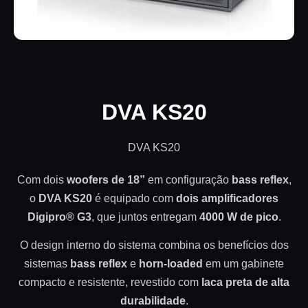
DVA KS20
DVA KS20
Com dois
woofers de 18”
em configuração
bass reflex
,
o
DVA KS20
é equipado com
dois amplificadores
Digipro® G3
, que juntos entregam
4000 W de pico
.
O design interno do sistema combina os benefícios dos
sistemas
bass reflex
e
horn-loaded
em um gabinete
compacto e resistente, revestido com
laca preta de alta
durabilidade
.