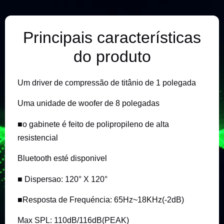
Principais características
do produto
Um driver de compressão de titânio de 1 polegada
Uma unidade de woofer de 8 polegadas
■o
gabinete
é
feito de polipropileno de alta
resistencial
Bluetooth esté disponivel
■
Dispersao: 120
°
X 120
°
■
Resposta de Frequéncia
:
65Hz~18KHz(-2dB)
Max SPL: 110dB
/
116dB
(
PEAK)