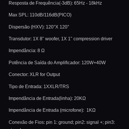
Resposta de Frequência(-3dB): 65Hz - 18kHz
Max SPL: 110dB/116dB(PICO)
Dispersão (HXV): 120°X 120°
Transdutor: 1X 8" woofer, 1X 1" compression driver
Impendância
: 8 Ω
Potência de Saída do Amplificador: 120W+40W
Conector: XLR for Output
Tipo de Entrada: 1XXLR/TRS
Impendância de Entrada(linha): 20ΚΩ
Impendância de Entrada (microfone): 1ΚΩ
Conexão de Fios
: pin 1: ground; pin2: signal +; pin3: