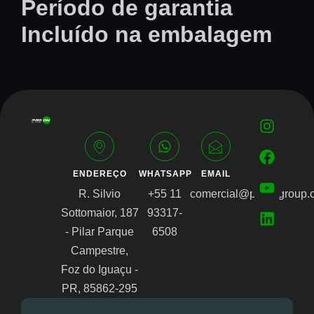
Período de garantia
Incluído na embalagem
ENDEREÇO
WHATSAPP
EMAIL
R. Silvio
+55 11
comercial@proongroup.
Sottomaior, 187
93317-
- Pilar Parque
6508
Campestre,
Foz do Iguaçu -
PR, 85862-295