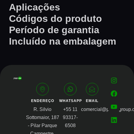
Aplicações
Códigos do produto
Período de garantia
Incluído na embalagem
ENDEREÇO
WHATSAPP
EMAIL
R. Silvio
+55 11
comercial@proongroup.
Sottomaior, 187
93317-
- Pilar Parque
6508
Campestre,