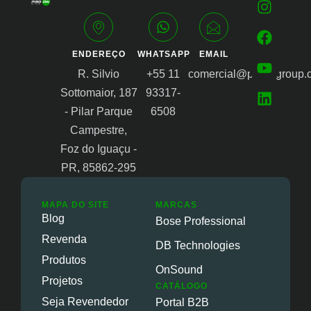
ENDEREÇO
WHATSAPP
EMAIL
R. Silvio
+55 11
comercial@proongroup.
Sottomaior, 187
93317-
- Pilar Parque
6508
Campestre,
Foz do Iguaçu -
PR, 85862-295
MAPA DO SITE
MARCAS
Blog
Bose Professional
Revenda
DB Technologies
Produtos
OnSound
Projetos
CATÁLOGO
Seja Revendedor
Portal B2B