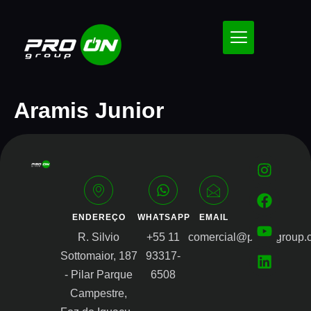
Aramis Junior
ENDEREÇO
WHATSAPP
EMAIL
R. Silvio
+55 11
comercial@proongroup.
Sottomaior, 187
93317-
- Pilar Parque
6508
Campestre,